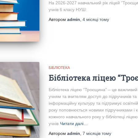
На 2026-2027 навчальний рік ліцей “Троєщи
учнів 6 класу НУШ:
Автором
admin
,
4 місяці
тому
БІБЛІОТЕКА
Бібліотека ліцею “Тр
Бібліотека ліцею “Троєщина” – це важливий
учням та вчителям доступ до підручників т
інформаційну культуру та підтримує освітні
року поповнюється новими підручниками і к
кожного навчального року у бібліотеці ліцею
учнів
Читати далі…
Автором
admin
,
7 місяців
тому