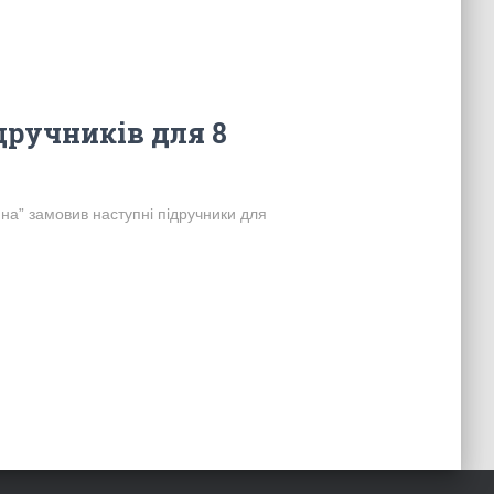
дручників для 8
на” замовив наступні підручники для