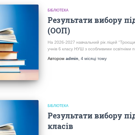
БІБЛІОТЕКА
Результати вибору пі
(ООП)
На 2026-2027 навчальний рік ліцей “Троєщи
учнів 6 класу НУШ з особливими освітніми 
Автором
admin
,
4 місяці
тому
БІБЛІОТЕКА
Результати вибору пі
класів