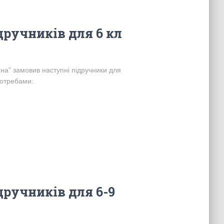
дручників для 6 кл
на” замовив наступні підручники для
потребами:
дручників для 6-9