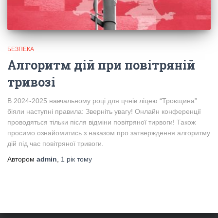
БЕЗПЕКА
Алгоритм дій при повітряній
тривозі
В 2024-2025 навчальному році для цчнів ліцею “Троєщина”
біяли наступні правила: Зверніть увагу! Онлайн конференції
проводяться тільки після відміни повітряної тирвоги! Також
просимо ознайомитись з наказом про затверждення алгоритму
дій під час повітряної тривоги.
Автором
admin
,
1 рік
тому