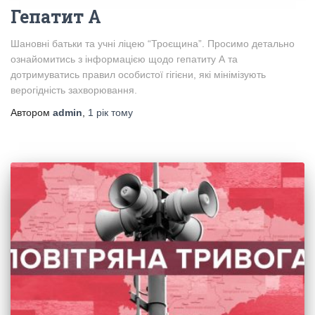
Гепатит А
Шановні батьки та учні ліцею “Троєщина”. Просимо детально
ознайомитись з інформацією щодо гепатиту А та
дотримуватись правил особистої гігієни, які мінімізують
верогідність захворювання.
Автором
admin
,
1 рік
тому