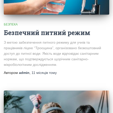
БЕЗПЕКА
Безпечний питний режим
З метою забезпечення питного режиму для учнів та
працівників ліцею “Троєщина”, організовано безкоштовний
доступ до питної води. Якість води відповідає санітарним
нормам, що подтверждується щорічним санітарно-
мікробіологічним дослідженням.
Автором
admin
,
11 місяців
тому