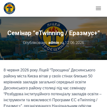
ПЕРЕ
Семінар “eTwinning / Еразмус+”
Опубліковано
admin
на
12.06.2026
8 червня 2026 року Ліцей “Троєщина” Деснянського
району міста Києва вітав у своїх стінах близько 50
керівників закладів загальної середньої освіти
Деснянського району столиці під час семінару
“Розбудова інституційного потенціалу закладів освіти –
інструменти та можливості Програми ЄС eTwinning /
Еразмус+”, організованого Національним офісом