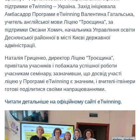
підтримки eTwinning – Україна. Захід ініціювала
Амбасадор Програми eTwinning Валентина Гатальська,
учитель англійської мови Ліцею “Троєщина”, за
підтримки Оксани Хомич, начальника Управління освіти
Деснянської районної в місті Києві державної
адміністрації.
Наталія Гриценко, директор Ліцею “Троєщина”,
привітала учасників і побажала успішної роботи
учасникам семінару, зазначивши, що досвід участі
ліцею у Програмі eTwinning є значним, і вчителі-ітвінери
готові поділитися своїми напрацюваннями.
Читати детальніше на офіційному сайті eTwinning.